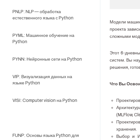
PNLP: NLP — обработка
естественного языка с Python
Модели машинн
проекта завис
PYML: Машинное обучение на
сложными моде
Python
Этот 6-дневны
PYNN: Нейронные сети на Python
систем. Вы на
решения, гото
VIP: Визуализация данных на
языке Python
Что Вы Освои
VISI: Computer vision на Python
Проектиров
Архитектур
(MLFlow, Cl
ARML: Архитектура ML-систем
Проектиро
хранения.
FUNP: Основы языка Python для
Выбор и Ин