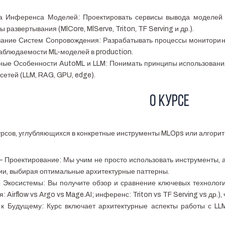
а Инференса Моделей: Проектировать сервисы вывода моделей (
 развертывания (MlCore, MlServe, Triton, TF Serving и др.).
ание Систем Сопровождения: Разрабатывать процессы мониторинга
 наблюдаемости ML-моделей в production.
ные Особенности AutoML и LLM: Понимать принципы использовани
сетей (LLM, RAG, GPU, edge).
О курсе
курсов, углубляющихся в конкретные инструменты MLOps или алгоритм
– Проектирование: Мы учим не просто использовать инструменты, а
ии, выбирая оптимальные архитектурные паттерны.
 Экосистемы: Вы получите обзор и сравнение ключевых технологий
: Airflow vs Argo vs Mage.AI; инференс: Triton vs TF Serving vs др.)
 к Будущему: Курс включает архитектурные аспекты работы с L