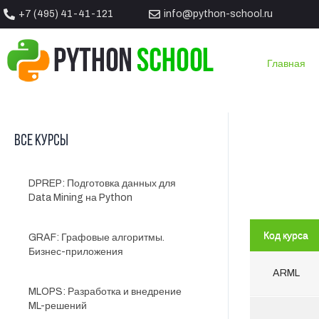
+7 (495) 41-41-121
info@python-school.ru
Главная
Главная
Курсы
ARML: Архитектура ML-систем
Все курсы
DPREP: Подготовка данных для
Data Mining на Python
Код курса
GRAF: Графовые алгоритмы.
Бизнес-приложения
ARML
MLOPS: Разработка и внедрение
ML-решений