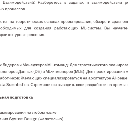
 Взаимодействий: Разберетесь в задачах и взаимодействии р
х процессов.
ется на теоретических основах проектирования, обзоре и сравнен
еобходимых для создания работающих ML-систем. Вы научите
архитектурные решения.
х Лидеров и Менеджеров ML-команд: Для стратегического планирова
женеров Данных (DE) и ML-инженеров (MLE): Для проектирования 
работчиков: Желающих специализироваться на архитектуре AI-реше
ta Scientist’ов: Стремящихся выводить свои разработки на промыш
ьная подготовка
раммирования на любом языке
ания System Design (желательно)