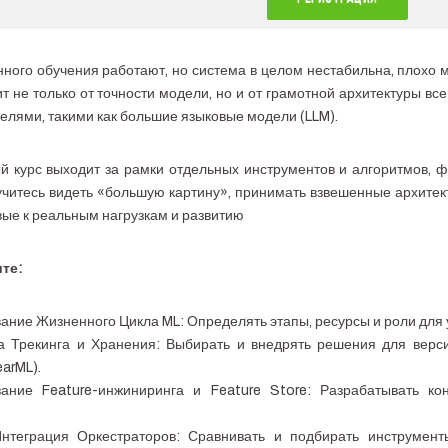
ого обучения работают, но система в целом нестабильна, плохо м
ит не только от точности модели, но и от грамотной архитектуры вс
лями, такими как большие языковые модели (LLM).
й курс выходит за рамки отдельных инструментов и алгоритмов, 
учитесь видеть «большую картину», принимать взвешенные архитек
вые к реальным нагрузкам и развитию
те:
ание Жизненного Цикла ML: Определять этапы, ресурсы и роли для
а Трекинга и Хранения: Выбирать и внедрять решения для верс
earML).
вание Feature-инжиниринга и Feature Store: Разрабатывать ко
теграция Оркестраторов: Сравнивать и подбирать инструменты 