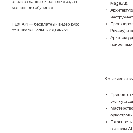
анализа данных и решения задач
Mage.AI).
машинного обучения
Архитектур
инструменты
Проектиров
Fast API — бесплатный видео курс
от «Школы Больших Данных»
Privacy) и
Архитектур
нейронных 
В отличие от 
Приоритет 
эксплуатац
Мастерство
оркестрация
Готовность
вызовам AI.