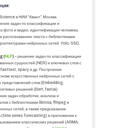
нции:
Science в НИИ “Квант”, Москва
ение задач по классификации и
на фото и видео, идентификации человека,
и распознаванию текста с библиотеками
архитектурами нейронных сетей Yolo, SSD,
g (
NLP
)
– решение задач по классификации
ованных сущностей (NER) и ключевых слов с
, fasttext, spacy и др. Построение
снове искусственных нейронных сетей с
 представлений слов (Embedding,
сетевых решений (Bert, fastai)
ние задач обработки, анализа и
лов с библиотеками librosa, ffmpeg и
онных сетей, а также предсказание
(time series forecasting) в приложении к
ользованием классических решений (ARMA,