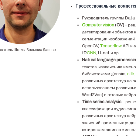
Профессиональные компете
Руководитель группы Data 
Computer vision
(CV)
– реш
детектировании объектов 
сегментации изображений 
OpenCV,
Tensorflow
API и 
ватель Школы Больших Данных
fR
CNN
, U-net и пр.
Natural language processin
текстов, извлечению имен
библиотеками gensim,
nltk
различных архитектур на о
использованием различных
Word2Vec) и готовых нейро
Time series analysis
– реше
классификации аудио сигна
различных архитектур нейр
значений временных рядов 
котировкам активов с исп