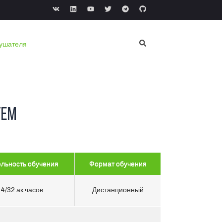
лушателя
тем
льность обучения
Формат обучения
4/32 ак.часов
Дистанционный