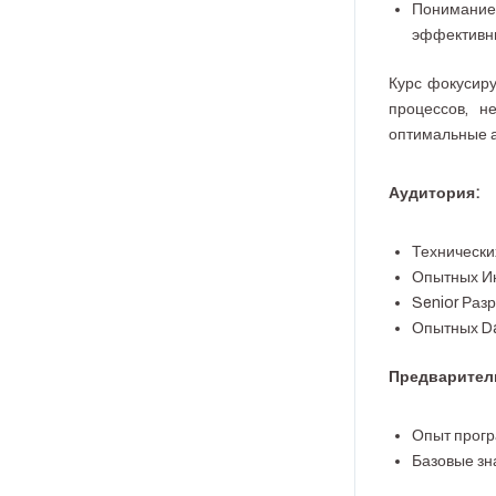
Понимание
эффективны
Курс фокусиру
процессов, н
оптимальные 
Аудитория:
Технически
Опытных Ин
Senior Раз
Опытных Da
Предварител
Опыт прог
Базовые зн