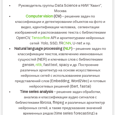
Руководитель группы Data Science в НИИ “Квант”,
Москва
Computer vision
(CV)
– решение задач по
классификации и детектировании объектов на фото и
видео, идентификации человека, сегментации
изображений и распознаванию текста с библиотеками
OpenCV,
Tensorflow
API и архитектурами нейронных
сетей Yolo, SSD, fR
CNN
, U-net и пр.
Natural language processing (
NLP
)
– решение задач по
классификации текстов, извлечению именованных
сущностей (NER) и ключевых слов с библиотеками
gensim,
nltk
, fasttext, spacy и др. Построение
различных архитектур на основе искусственных
нейронных сетей с использованием различных
представлений слов (Embedding, Word2Vec) и готовых
нейросетевых решений (Bert, fastai)
Time series analysis
– решение задач обработки,
анализа и классификации аудио сигналов с
библиотеками librosa, ffmpeg и различных архитектур
нейронных сетей, а также предсказание значений
временных рядов (time series forecasting) в