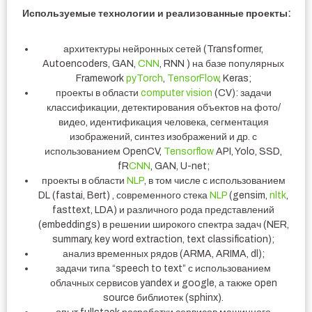
Используемые технологии и реализованные проекты:
архитектуры нейронных сетей (Transformer,
Autoencoders, GAN,
CNN
, RNN ) на базе популярных
Framework
pyTorch
,
TensorFlow
, Keras;
проекты в области
computer vision
(CV): задачи
классификации, детектирования объектов на фото/
видео, идентификация человека, сегментация
изображений, синтез изображений и др. с
использованием OpenCV,
Tensorflow
API, Yolo, SSD,
fR
CNN
, GAN, U-net;
проекты в области
NLP
, в том числе с использованием
DL (fastai, Bert) , современного стека
NLP
(gensim,
nltk
,
fasttext, LDA) и различного рода представлений
(embeddings) в решении широкого спектра задач (NER,
summary, key word extraction, text classification);
анализ временных рядов (ARMA, ARIMA, dl);
задачи типа “speech to text” с использованием
облачных сервисов yandex и google, а также open
source библиотек (sphinx).