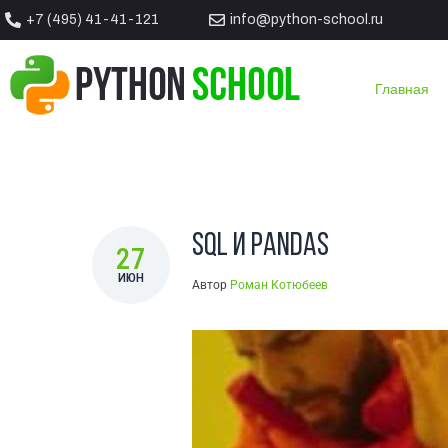
+7 (495) 41-41-121
info@python-school.ru
Вы тут:
ГЛАВНАЯ
/
БЛОГ
/
АНАЛИЗ ДАННЫХ
/
SQL И PAN
Главная
SQL и Pandas
27
ИЮН
Автор
Роман Котюбеев