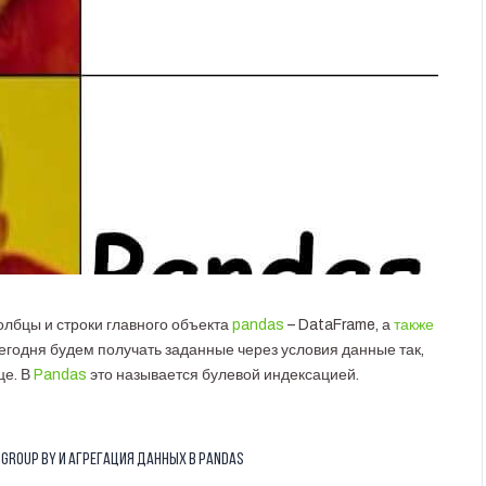
столбцы и строки главного объекта
pandas
– DataFrame, а
также
 Сегодня будем получать заданные через условия данные так,
це. В
Pandas
это называется булевой индексацией.
Group By и агрегация данных в Pandas