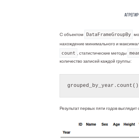
Агрегир
DataFrameGroupBy
C объектом
мо
нахождение минимального и максимал
count
mea
, статистические методы
количество записей каждой группы:
Результат первых пяти годов выгляди