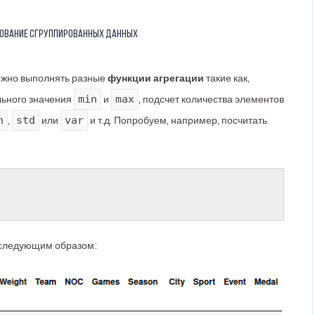
ование сгруппированных данных
жно выполнять разные
функции агрегации
такие как,
min
max
ьного значения
и
, подсчет количества элементов
n
std
var
,
или
и т.д. Попробуем, например, посчитать
т следующим образом: