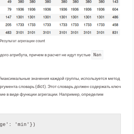
Результат агрегации count
Nan
дого атрибута, причем в расчет не идут пустые
/максимальные значения каждой группы, используется метод
аргумента словарь (dict). Этот словарь должен содержать ключ
ние в виде функции агрегации. Например, определим