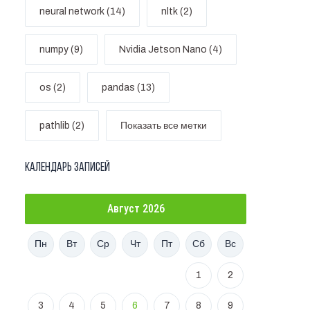
neural network (14)
nltk (2)
numpy (9)
Nvidia Jetson Nano (4)
os (2)
pandas (13)
pathlib (2)
Показать все метки
Календарь записей
Август 2026
Пн
Вт
Ср
Чт
Пт
Сб
Вс
1
2
3
4
5
6
7
8
9