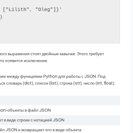
 ["Lilith", "Oleg"]}'



вого выражения стоят двойные кавычки. Этого требует
то появится исключение.
ичие между функциями Python для работы с JSON. Под
оварь (dict), список (list), строка (str), число (int, float).
hon-объекты в файл JSON
т в виде строки с нотацией JSON
л JSON и возвращает его в виде объекта