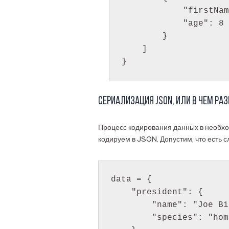
            "firstName": "Anna",

            "age": 8

        }

    ]

}
Сериализация JSON, или в чем ра
Процесс кодирования данных в необх
кодируем в JSON. Допустим, что есть 
data = {

    "president": {

        "name": "Joe Biden",

        "species": "homo"
