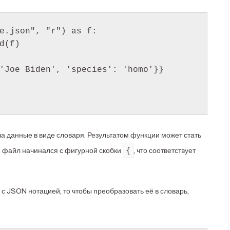
e.json", "r") as f:

d(f)

'Joe Biden', 'species': 'homo'}}

а данные в виде словаря. Результатом функции может стать
{
е файл начинался с фигурной скобки
, что соответствует
 с JSON нотацией, то чтобы преобразовать её в словарь,