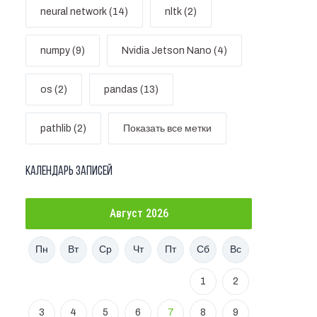
neural network (14)
nltk (2)
numpy (9)
Nvidia Jetson Nano (4)
os (2)
pandas (13)
pathlib (2)
Показать все метки
Календарь записей
Август 2026
Пн
Вт
Ср
Чт
Пт
Сб
Вс
1
2
3
4
5
6
7
8
9