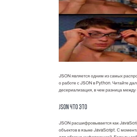
JSON является одним из самых распр
о работе с JSON в Python. Читайте дал
десериализация, в чем разница между 
JSON что это
JSON расшифровывается как JavaScript
объектов в языке JavaScript. С момен