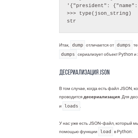
'{"president": {"name":
>>> type(json_string)

str
dump
dumps
Итак,
отличается от
те
dumps
сериализует объект Python и х
Десериализация JSON
В том случае, когда есть файл JSON, к
проводится
десериализация
. Для де
loads
и
.
У нас уже есть JSON-файл, который мы
load
помощью функции
в Python: