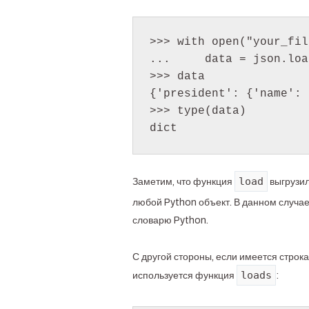
>>> with open("your_fil
...     data = json.loa
>>> data

{'president': {'name': 
>>> type(data)

dict
load
Заметим, что функция
выгрузил
любой Python объект. В данном случа
словарю Python.
С другой стороны, если имеется строка
loads
используется функция
: