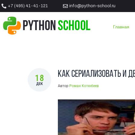
+7 (495) 41-41-121
info@python-school.ru
Вы тут:
ГЛАВНАЯ
/
БЛОГ
/
ПРАКТИКА PYTHON
/
КАК СЕРИ
Главная
Как сериализовать и д
18
ДЕК
Автор
Роман Котюбеев