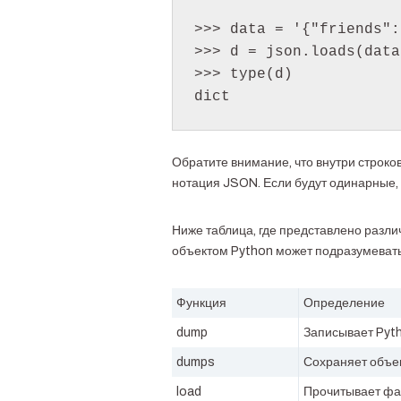
>>> data = '{"friends":
>>> d = json.loads(data)
>>> type(d)

dict
Обратите внимание, что внутри строко
нотация JSON. Если будут одинарные, 
Ниже таблица, где представлено разл
объектом Python может подразумеваться сл
Функция
Определение
dump
Записывает Pyt
dumps
Сохраняет объек
load
Прочитывает фай