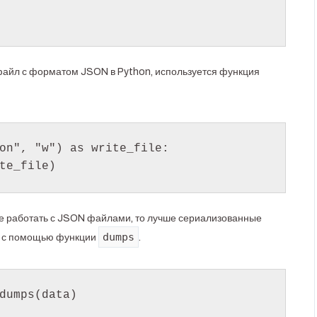
 файл с форматом JSON в Python, используется функция
on", "w") as write_file:

rite_file)
те работать с JSON файлами, то лучше сериализованные
dumps
r) с помощью функции
.
dumps(data)
