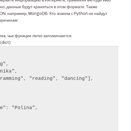
бираете информацию в Интернете, применяя методы Web
ятно, данные будут храниться в этом формате. Также
ON, например, MongoDB. Кто знаком с Python не найдут
причинам:
ека, чьи функции легко запоминаются.
dict):