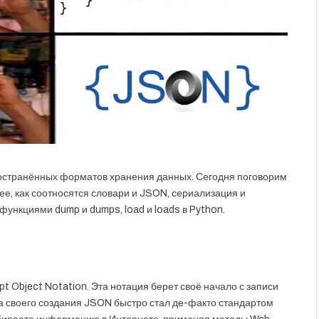
остранённых форматов хранения данных. Сегодня поговорим
ее, как соотносятся словари и JSON, сериализация и
функциями dump и dumps, load и loads в Python.
 Object Notation. Эта нотация берет своё начало с записи
та своего создания JSON быстро стал де-факто стандартом