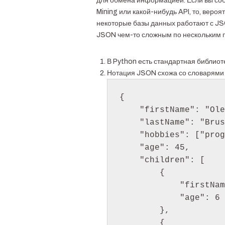
для обмена информацией. Если вы со
Mining или какой-нибудь API, то, веро
некоторые базы данных работают с JS
JSON чем-то сложным по нескольким 
В Python есть стандартная библиот
Нотация JSON схожа со словарями (
{

    "firstName": "Oleg",

    "lastName": "Brusnika",

    "hobbies": ["programming", "reading", "dancing"],

    "age": 45,

    "children": [

        {

            "firstName": "Polina",

            "age": 6

        },

        {
