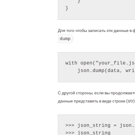
    }

}
Для того чтобы записать эти данные в
dump
:
with open("your_file.js
    json.dump(data, w
С другой стороны, если вы продолжае
данные представить в виде строки (st
>>> json_string = json.
>>> json_string
