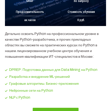
GRAF
по запросу
Продолжительность
Стоимость обучения
ак.часов
0 руб.
Детально освоить Python на профессиональном уровне в
качестве Python-разработчика, и прочих прикладных
областях вы сможете на практических курсах по Python в
нашем лицензированном учебном центре обучения и
повышения квалификации ИТ-специалистов в Москве:
DPREP: Подготовка данных для Data Mining на Python
Разработка и внедрение ML-решений
Графовые алгоритмы. Бизнес-приложения
Нейронные сети на Python
NLP с Python