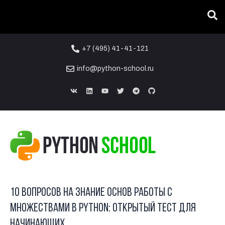
Вы тут:
ГЛАВНАЯ
/
БЛОГ
/
ТЕСТЫ
/
10 ВОПРОСОВ НА ЗНАНИЕ ОСНОВ РАБОТЫ С МНОЖЕСТВАМИ В
PYTHON: ОТКРЫТЫЙ ТЕСТ ДЛЯ НАЧИНАЮЩИХ
+7 (495) 41-41-121
info@python-school.ru
12
СЕН
10 вопросов на знание основ работы с
множествами в Python: открытый тест для
начинающих