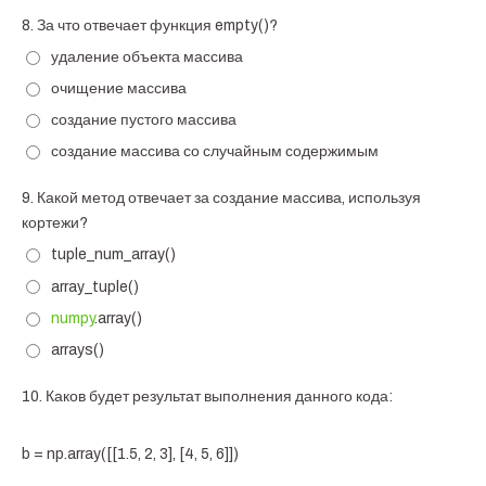
8.
За что отвечает функция empty()?
удаление объекта массива
очищение массива
создание пустого массива
создание массива со случайным содержимым
9.
Какой метод отвечает за создание массива, используя
кортежи?
tuple_num_array()
array_tuple()
numpy
.array()
arrays()
10.
Каков будет результат выполнения данного кода:
b = np.array([[1.5, 2, 3], [4, 5, 6]])