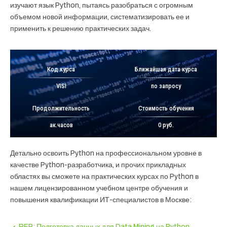
изучают язык Python, пытаясь разобраться с огромным
объемом новой информации, систематизировать ее и
применить к решению практических задач.
Код курса
Ближайшая дата курса
VISI
по запросу
Продолжительность
Стоимость обучения
ак.часов
0 руб.
Детально освоить Python на профессиональном уровне в
качестве Python-разработчика, и прочих прикладных
областях вы сможете на практических курсах по Python в
нашем лицензированном учебном центре обучения и
повышения квалификации ИТ-специалистов в Москве:
REP: Подготовка данных для Data Mining на Python