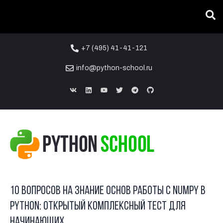
Вы тут:
ГЛАВНАЯ
/
БЛОГ
/
ТЕСТЫ
/
10 ВОПРОСОВ НА ЗНАНИЕ ОСНОВ РАБОТЫ С NUMPY В PYTHON:
ОТКРЫТЫЙ КОМПЛЕКСНЫЙ ТЕСТ ДЛЯ НАЧИНАЮЩИХ
+7 (495) 41-41-121
info@python-school.ru
25
ДЕК
10 вопросов на знание основ работы с NumPy в
Python: открытый комплексный тест для
начинающих