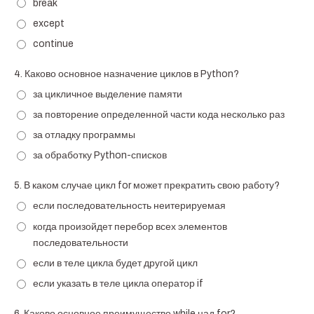
break
except
continue
4.
Каково основное назначение циклов в Python?
за цикличное выделение памяти
за повторение определенной части кода несколько раз
за отладку программы
за обработку Python-списков
5.
В каком случае цикл for может прекратить свою работу?
если последовательность неитерируемая
когда произойдет перебор всех элементов
последовательности
если в теле цикла будет другой цикл
если указать в теле цикла оператор if
6.
Каково основное преимущество while над for?