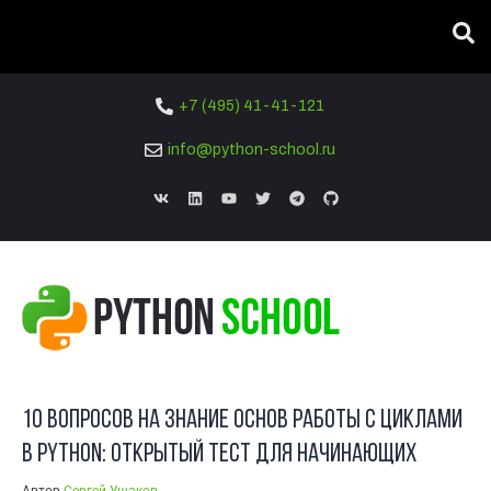
Вы тут:
ГЛАВНАЯ
/
БЛОГ
/
ТЕСТЫ
/
10 ВОПРОСОВ НА ЗНАНИЕ ОСНОВ РАБОТЫ С ЦИКЛАМИ В PYTHON:
ОТКРЫТЫЙ ТЕСТ ДЛЯ НАЧИНАЮЩИХ
+7 (495) 41-41-121
info@python-school.ru
22
МАЙ
10 вопросов на знание основ работы с циклами
в Python: открытый тест для начинающих