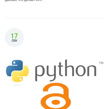
17
СЕН