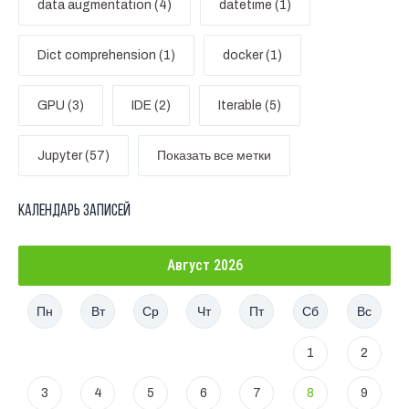
data augmentation (4)
datetime (1)
Dict comprehension (1)
docker (1)
GPU (3)
IDE (2)
Iterable (5)
Jupyter (57)
Показать все метки
Календарь записей
Август 2026
Пн
Вт
Ср
Чт
Пт
Сб
Вс
1
2
3
4
5
6
7
8
9