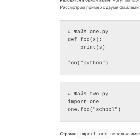
находятся в одной папке, могут импор
Рассмотрим пример с двумя файлами, 
# Файл one.py

def foo(s):

    print(s)

# Файл two.py

import one

import one
Строчка
не только импо