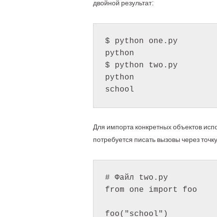
двойной результат:
$ python one.py

python

$ python two.py

python

Для импорта конкретных объектов исп
потребуется писать вызовы через точк
# Файл two.py

from one import foo

foo("school")