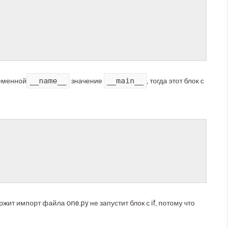
__name__
__main__
еменной
значение
, тогда этот блок с
ржит импорт файла one.py не запустит блок с if, потому что