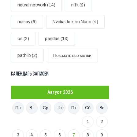
neural network (14)
nltk (2)
numpy (9)
Nvidia Jetson Nano (4)
os (2)
pandas (13)
pathlib (2)
Показать все метки
Календарь записей
Август 2026
Пн
Вт
Ср
Чт
Пт
Сб
Вс
1
2
3
4
5
6
7
8
9