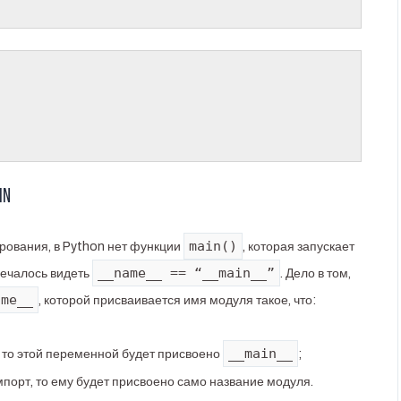
in
main()
рования, в Python нет функции
, которая запускает
__name__ == “__main__”
речалось видеть
. Дело в том,
ame__
, которой присваивается имя модуля такое, что:
__main__
 то этой переменной будет присвоено
;
порт, то ему будет присвоено само название модуля.