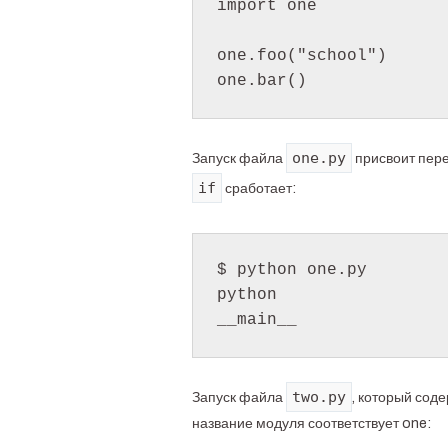
import one

one.foo("school")

one.py
Запуск файла
присвоит пер
if
сработает:
$ python one.py

python

two.py
Запуск файла
, который соде
название модуля соответствует one: