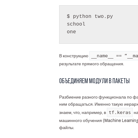
$ python two.py

school

__name__ == “__m
В конструкцию
результате прямого обращения.
Объединяем модули в пакеты
Разбиение разного функционала по фа
ним обращаться. Именно такую иерарх
tf.keras
знаем, что, например, в
на
машинного обучения (Machine Learning
файлы.