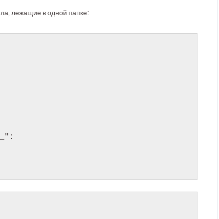
йла, лежащие в одной папке:
_":
