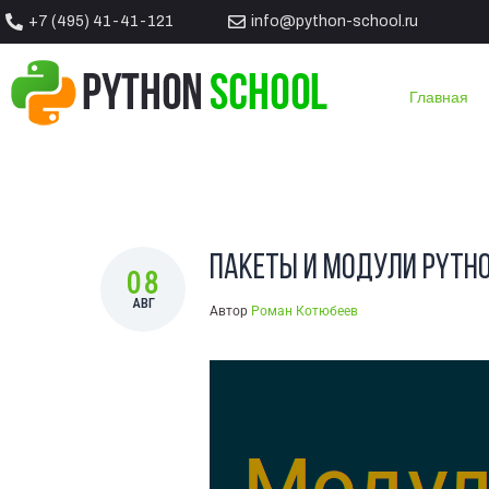
+7 (495) 41-41-121
info@python-school.ru
Вы тут:
ГЛАВНАЯ
/
БЛОГ
/
ПРАКТИКА PYTHON
/
ПАКЕТЫ 
Главная
Пакеты и модули Pyth
08
АВГ
Автор
Роман Котюбеев