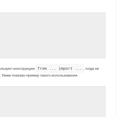
from ... import ...
ользуют конструкцию
, тогда не
у. Ниже показан пример такого использования.