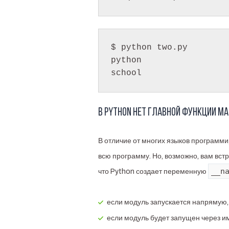
$ python two.py

python

В Python нет главной функции ma
В отличие от многих языков программи
всю программу. Но, возможно, вам вст
__n
что Python создает переменную
если модуль запускается напрямую,
если модуль будет запущен через им