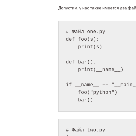
Допустим, у нас также имеется два фа
# Файл one.py

def foo(s):

    print(s)

def bar():

    print(__name__)

if __name__ == "__main_
    foo("python")

# Файл two.py
