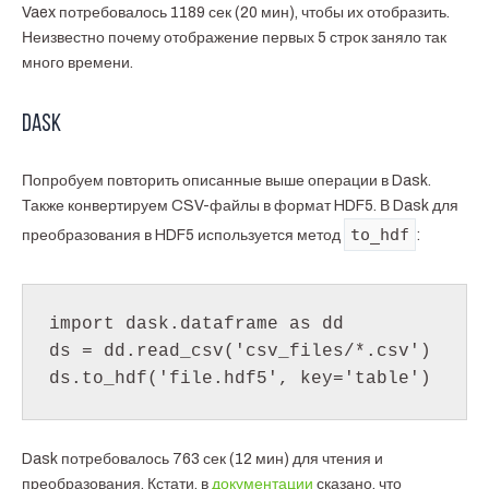
Vaex потребовалось 1189 сек (20 мин), чтобы их отобразить.
Неизвестно почему отображение первых 5 строк заняло так
много времени.
Dask
Попробуем повторить описанные выше операции в Dask.
Также конвертируем CSV-файлы в формат HDF5. В Dask для
to_hdf
преобразования в HDF5 используется метод
:
import dask.dataframe as dd

ds = dd.read_csv('csv_files/*.csv')

ds.to_hdf('file.hdf5', key='table')
Dask потребовалось 763 сек (12 мин) для чтения и
преобразования. Кстати, в
документации
сказано, что