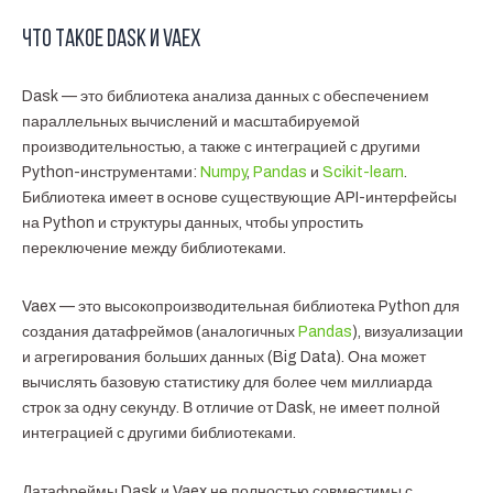
Что такое Dask и Vaex
Dask — это библиотека анализа данных с обеспечением
параллельных вычислений и масштабируемой
производительностью, а также с интеграцией с другими
Python-инструментами:
Numpy
,
Pandas
и
Scikit-learn
.
Библиотека имеет в основе существующие API-интерфейсы
на Python и структуры данных, чтобы упростить
переключение между библиотеками.
Vaex — это высокопроизводительная библиотека Python для
создания датафреймов (аналогичных
Pandas
), визуализации
и агрегирования больших данных (Big Data). Она может
вычислять базовую статистику для более чем миллиарда
строк за одну секунду. В отличие от Dask, не имеет полной
интеграцией с другими библиотеками.
Датафреймы Dask и Vaex не полностью совместимы с