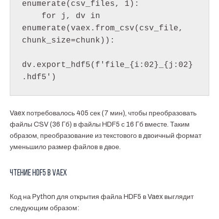
enumerate(csv_files, 1):

    for j, dv in 
enumerate(vaex.from_csv(csv_file, 
chunk_size=chunk)):

dv.export_hdf5(f'file_{i:02}_{j:02}
.hdf5')
Vaex потребовалось 405 сек (7 мин), чтобы преобразовать
файлы CSV (36 Гб) в файлы HDF5 с 16 Гб вместе. Таким
образом, преобразование из текстового в двоичный формат
уменьшило размер файлов в двое.
Чтение HDF5 в Vaex
Код на Python для открытия файла HDF5 в Vaex выглядит
следующим образом: