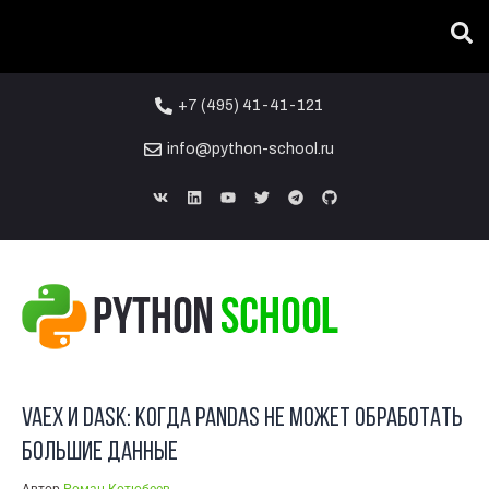
Вы тут:
ГЛАВНАЯ
/
БЛОГ
/
ПРАКТИКА PYTHON
/
VAEX И DASK: КОГДА PANDAS НЕ МОЖЕТ ОБРАБОТАТЬ БОЛЬШИЕ
ДАННЫЕ
+7 (495) 41-41-121
info@python-school.ru
16
ФЕВ
Vaex и Dask: когда Pandas не может обработать
большие данные